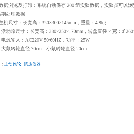
、数据浏览及打印：系统自动保存 200 组实验数据，实验员可
后期处理数据
主机尺寸：长宽高：350×300×145mm，重量：4.8kg
、活动箱尺寸：长宽高：380×250×170mm，转盘直径 × 宽：
ď
26
、电源输入：AC220V 50/60HZ，功率：25W
、
大鼠转轮直径
30cm，小鼠转轮直径 20cm
：
主动跑轮
腾达仪器