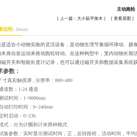
主动跑轮
[ 上一篇：
大小鼠平衡木
] [
查看原图
]
情说明
/ Details
轮
是适合小动物实验的灵活设备，是动物生理节奏循环律动、摄
物本身自发运动来推动跑轮转动。在这种构型中，笼内动物长期
用磁开关和智能长度计记录，也可以通过磁开关和数据采集系统
术参数：
7 寸真彩触摸屏 , 分辨率：800×480
通道数：1-24 通道
测试时间：1~9000min
自动打印时间：0~240min
定时启动：0~23h
、模式：分为计圈和计米两种模式
、试验参数：实时显示测试时间，正，反转路程，活动时间，平均