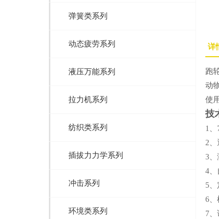
弹簧类系列
动态疲劳系列
详
跑
液压万能系列
动
拉力机系列
使
技
纺织类系列
1、
2、
插拔力力学系列
3、
4、
冲击系列
5、
6
环境类系列
7