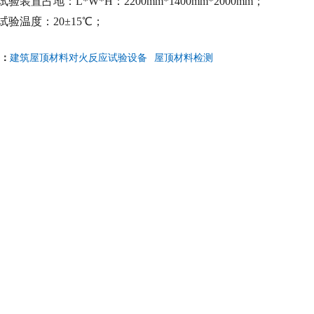
试验装置占地：L*W*H：2200mm*1400mm*2000mm；
试验温度：20±15℃；
：
建筑屋顶材料对火反应试验设备
屋顶材料检测