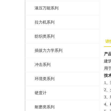
液压万能系列
拉力机系列
纺织类系列
详
插拔力力学系列
产
建
冲击系列
用
技
环境类系列
1
2、
硬度计
3、
4、
耐磨类系列