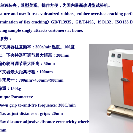
单独装夹，造型美观、操作方便，为国内最新改进型试验机。
ature and use: It tests vulcanized rubber
、
rubber overshoe cracking perfo
rmination of flex cracking
》
GB/T13935
、
GB/T4495
、
ISO132
、
ISO133.Di
ping sample singly attracts customers at home.
参数：
下夹持器往复频率：
300c/min温度。100度
上、下夹持器可调节最大距离：
200mm
偏心轮可调节最大距离：
50mm
下夹器最大距离行程：
100mm
外形尺寸：
700mm
×
450mm
×
980mm
净重：
150kg
nique Parameters:
own grip to-and-fro frequence: 300C/min
ax adjust distance of grips: 20mm
ax distance adjustive distance eccentricity wheel:
mm