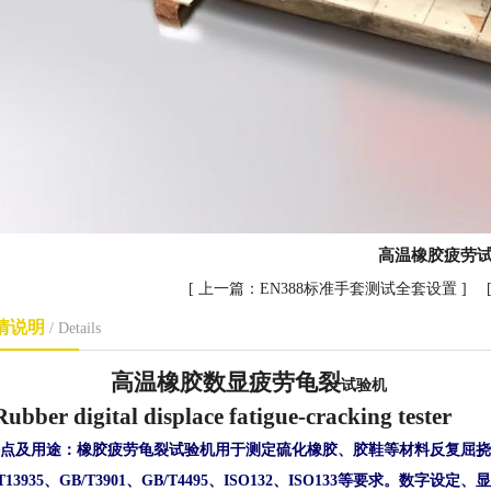
高温橡胶疲劳
[ 上一篇：
EN388标准手套测试全套设置
] 
情说明
/ Details
高温橡胶数显疲劳龟裂
试验机
Rubber digital displace fatigue-cracking tester
点及用途：橡胶疲劳龟裂试验机用于测定硫化橡胶、胶鞋等材料反复屈挠
T13935
、
GB/T3901
、
GB/T4495
、
ISO132
、
ISO133
等要求。数字设定、显