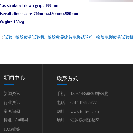
ax stroke of down grip: 100mm
verall dimension: 700mm
×
450mm
×
980mm
eight: 150kg
：
试验
橡胶疲劳试验机
橡胶数显疲劳龟裂试验机
橡胶龟裂疲劳试验
新闻中心
联系方式
新闻资讯
手机： 13951435663(刘经理)
行业资讯
电话： 0514-87885777
常见问题
网址： www.td-test.com
标准与说明书
地址： 江苏扬州江都区
TAG标签