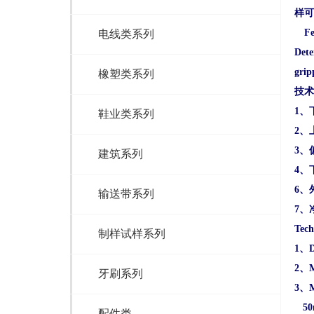
样可
Fe
电线类系列
Dete
grip
橡塑类系列
技术
1
、
鞋业类系列
2
、
3
、
建筑系列
4
、
6
、
输送带系列
7
、
Tech
制样试样系列
1
、
D
2
、
M
牙刷系列
3
、
M
50
配件类