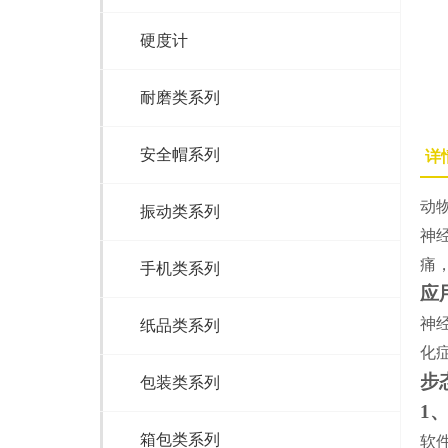
硬度计
耐磨类系列
安全帽系列
详
动
振动类系列
神
痛
手机类系列
应
神
纸品类系列
化
步
包装类系列
1
箱包类系列
软