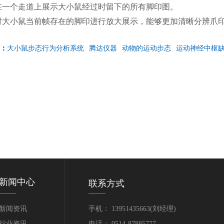
在一个走道上展示大小鼠经过时留下的所有脚印图。
对大小鼠当前帧存在的脚印进行放大展示，能够更加清晰分辨爪
：
大小鼠步态行为分析系统
腾达仪器
动物的运动步态
运动神经中枢
新闻中心
联系方式
新闻资讯
手机： 13951435663(刘经理)
行业资讯
电话： 0514-87885777