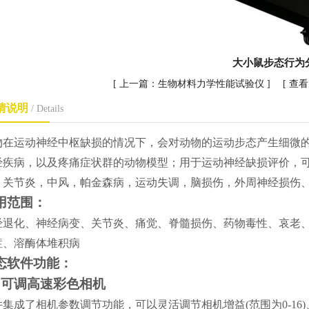
大小鼠步态行为
[ 上一篇：
生物材料力学性能试验仪
] [
查
情说明
/ Details
物在运动神经中枢缺损的情况下，会对动物的运动步态产生细微
经疾病，以及疼痛症状群的动物模型；用于运动神经缺损评价，
，关节炎，中风，帕金森病，运动失调，脑损伤，外周神经损伤
用范围：
经退化、神经病变、关节炎、痛觉、脊髓损伤、药物毒性、哀老
症、溶酶体堆积病
态软件功能：
、可调高速彩色相机
件集成了相机参数调节功能，可以灵活调节相机增益
(范围为0-16