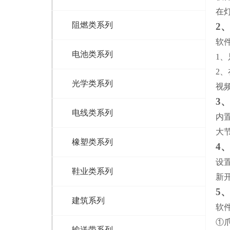
在
阻燃类系列
2
软
电池类系列
1
2
光学类系列
视
3
电线类系列
内
大
橡塑类系列
4
设
鞋业类系列
新
5
建筑系列
软
①
输送带系列