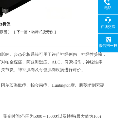
电话
分析仪
在线交流
看原图
] [ 下一篇：
转棒式疲劳仪
]
微信扫一扫
的影响。步态分析系统可用于评价神经创伤，神经性萎缩，
可对帕金森症、阿兹海默症、
ALC、脊索损伤，神经性疼
、关节炎、神经肌肉及骨骼肌肉疾病进行评价。
、阿尔茨海默症、帕金森症、
Huntington症、肌萎缩侧索硬
)、曝光时间(范围为5000～15000)以及帧率(最大值为165)，