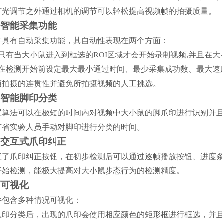
灯光调节之外通过相机的调节可以轻松提高视频帧的拍摄质量。
、智能采集功能
件具有自动采集功能，其自动性表现在两个方面：
、只有当大小鼠进入到框选的ROI区域才会开始录制视频,并且在大
、在检测开始前设定最大最小通过时间、最少采集成功数、最大速
频拍摄的连贯性并避免所拍摄视频的人工挑选。
、智能脚印分类
置算法可以在极短的时间内对视频中大小鼠的脚爪印进行识别并
节省实验人员手动对脚印进行分类的时间。
、交互式爪印纠正
置了爪印纠正按钮，在初步检测后可以通过逐帧播放按钮、进度
开始检测，能极大提高对大小鼠步态行为的检测精度。
、可视化
件包含多种情况可视化：
爪印分类后，出现的爪印会使用相应颜色的矩形框进行框选，并