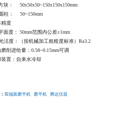
方块： 50x50x50~150x150x150mm
圆柱： 50~150mm
本精度
平面度： 50mm范围内公差±1mm
光洁度：（按机械加工粗糙度标准）Ra3.2
磨削进给量：0.58~0.15mm可调
却装置：自来水冷却
：
双端面磨平机
磨平机
腾达仪器