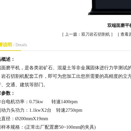
双端面磨平
[ 上一篇：
双刀岩石切割机
] [
查看
情说明
/ Details
品概述：
端面磨平机，是各类岩矿石、混凝土等非金属固体进行力学测试
、岩石切割机配套工作，即可为您加工出您所需要的高精度的立
产、交通、建筑等部门。
术参数：
台电机功率：0.75kw 转速1400rpm
动力头功力：1.1kwX2台 转速2750rpm
直径：Ø200mmX19mm
样本规格：(正常出厂配置磨50~100mm的夹具)