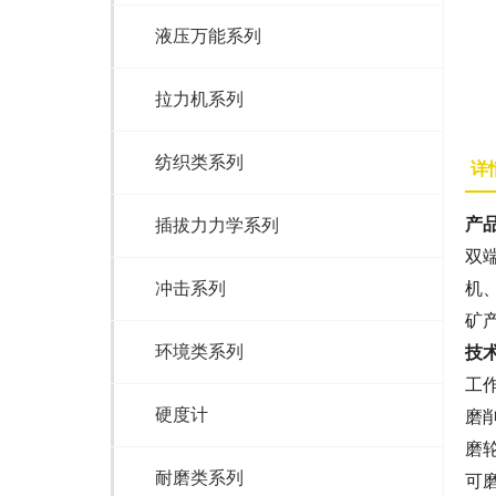
液压万能系列
拉力机系列
纺织类系列
详
产
插拔力力学系列
双
冲击系列
机
矿
环境类系列
技
工作
硬度计
磨削
磨轮
耐磨类系列
可磨