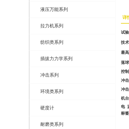
液压万能系列
详
拉力机系列
试验
纺织类系列
技术
最高
插拔力力学系列
落球
控制
冲击系列
冲击
冲击
环境类系列
机台
电
硬度计
标签
耐磨类系列