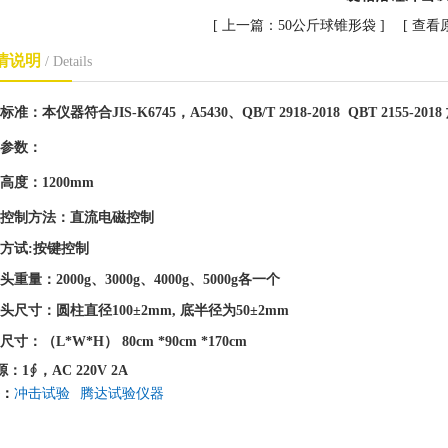
[ 上一篇：
50公斤球锥形袋
] [
查看
情说明
/ Details
标准：
本仪器符合
JIS-K6745，A5430、QB/T 2918-2018 QBT 2155
参数：
高度：1
2
00mm
控制方法：直流电磁控制
方试
:按键控制
头重量：
2000g、3000g、4000g、5000g各一个
头尺寸：圆柱直径
100±2mm, 底半径为50±2mm
尺寸：（
L
*
W
*
H）
8
0cm
*9
0cm
*17
0cm
源：1
∮
，
AC 220V 2A
：
冲击试验
腾达试验仪器