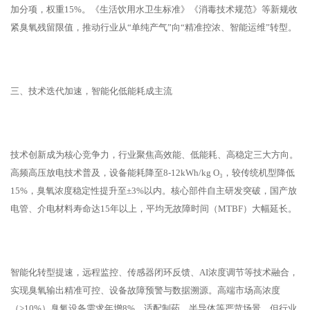
加分项，权重15%。《生活饮用水卫生标准》《消毒技术规范》等新规收
紧臭氧残留限值，推动行业从“单纯产气”向“精准控浓、智能运维”转型。
三、技术迭代加速，智能化低能耗成主流
技术创新成为核心竞争力，行业聚焦高效能、低能耗、高稳定三大方向。
高频高压放电技术普及，设备能耗降至8-12kWh/kg O₃，较传统机型降低
15%，臭氧浓度稳定性提升至±3%以内。核心部件自主研发突破，国产放
电管、介电材料寿命达15年以上，平均无故障时间（MTBF）大幅延长。
智能化转型提速，远程监控、传感器闭环反馈、AI浓度调节等技术融合，
实现臭氧输出精准可控、设备故障预警与数据溯源。高端市场高浓度
（>10%）臭氧设备需求年增8%，适配制药、半导体等严苛场景。但行业