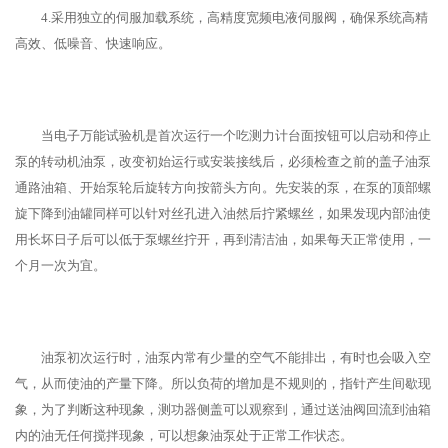
4.采用独立的伺服加载系统，高精度宽频电液伺服阀，确保系统高精
高效、低噪音、快速响应。
当电子万能试验机是首次运行一个吃测力计台面按钮可以启动和停止
泵的转动机油泵，改变初始运行或安装接线后，必须检查之前的盖子油泵
通路油箱、开始泵轮后旋转方向按箭头方向。先安装的泵，在泵的顶部螺
旋下降到油罐同样可以针对丝孔进入油然后拧紧螺丝，如果发现内部油使
用长坏日子后可以低于泵螺丝拧开，再到清洁油，如果每天正常使用，一
个月一次为宜。
油泵初次运行时，油泵内常有少量的空气不能排出，有时也会吸入空
气，从而使油的产量下降。所以负荷的增加是不规则的，指针产生间歇现
象，为了判断这种现象，测功器侧盖可以观察到，通过送油阀回流到油箱
内的油无任何搅拌现象，可以想象油泵处于正常工作状态。