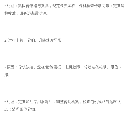
◦ 处理：紧固传感器与夹具，规范装夹试样；停机检查传动间隙；定期送
检校准；设备远离震动源。
2. 运行卡顿、异响、升降速度异常
◦ 原因：导轨缺油、丝杠/齿轮磨损、电机故障、传动链条松动、限位卡
滞。
◦ 处理：定期加注专用润滑油；调整传动松紧；检查电机线路与运转状
态；清理限位异物。